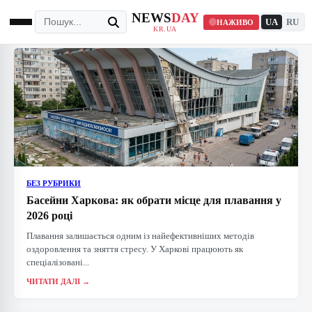
NEWS
DAY
UA
RU
НАЖИВО
KR.UA
БЕЗ РУБРИКИ
Басейни Харкова: як обрати місце для плавання у
2026 році
Плавання залишається одним із найефективніших методів
оздоровлення та зняття стресу. У Харкові працюють як
спеціалізовані...
ЧИТАТИ ДАЛІ →