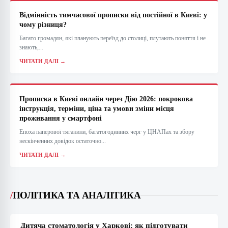
Відмінність тимчасової прописки від постійної в Києві: у
чому різниця?
Багато громадян, які планують переїзд до столиці, плутають поняття і не
знають,...
ЧИТАТИ ДАЛІ →
Прописка в Києві онлайн через Дію 2026: покрокова
інструкція, терміни, ціна та умови зміни місця
проживання у смартфоні
Епоха паперової тяганини, багатогодинних черг у ЦНАПах та збору
нескінченних довідок остаточно...
ЧИТАТИ ДАЛІ →
/
ПОЛІТИКА ТА АНАЛІТИКА
Дитяча стоматологія у Харкові: як підготувати