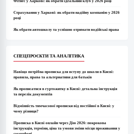
Фітнес у Харкові: як обрати ідеальний клуб у 2026 році
Страхування у Харкові: як обрати надійну компанію у 2026
році
Як обрати автошколу та успішно отримати водійські права
СПЕЦПРОЄКТИ ТА АНАЛІТИКА
Навіщо потрібна прописка для вступу до школи в Києві:
правила, права та альтернативи для батьків
Як прописатися в гуртожитку в Києві: детальна інструкція
та перелік документів
Відмінність тимчасової прописки від постійної в Києві: у
чому різниця?
Прописка в Києві онлайн через Дію 2026: покрокова
інструкція, терміни, ціна та умови зміни місця проживання у
смартфоні