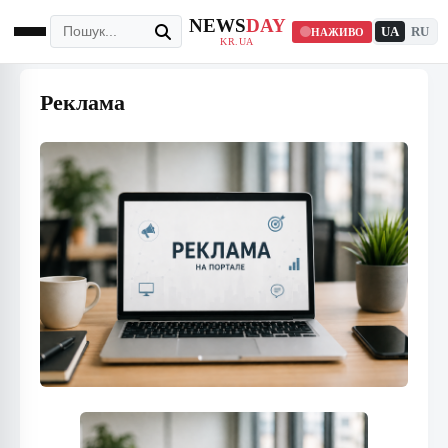
NEWS
DAY
UA
RU
НАЖИВО
KR.UA
Реклама