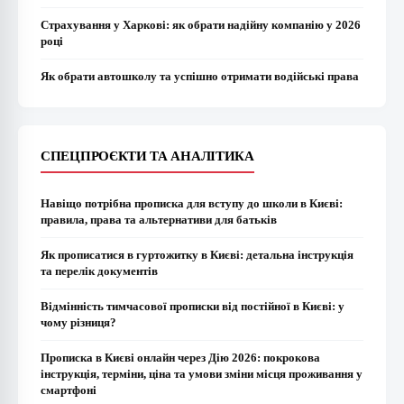
Страхування у Харкові: як обрати надійну компанію у 2026
році
Як обрати автошколу та успішно отримати водійські права
СПЕЦПРОЄКТИ ТА АНАЛІТИКА
Навіщо потрібна прописка для вступу до школи в Києві:
правила, права та альтернативи для батьків
Як прописатися в гуртожитку в Києві: детальна інструкція
та перелік документів
Відмінність тимчасової прописки від постійної в Києві: у
чому різниця?
Прописка в Києві онлайн через Дію 2026: покрокова
інструкція, терміни, ціна та умови зміни місця проживання у
смартфоні