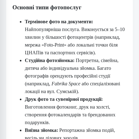
Основні типи фотопослуг
Термінове фото на документи:
Найпопулярніша послуга. Виконується за 5–10
хвилин у більшості фотоцентрів (наприклад,
мережа «Foto-Print» або локальні точки біля
ЦНАПів та паспортних сервісів).
Студійна фотозйомка:
Портретна, сімейна,
дитяча або індивідуальна зйомка. Багато
фотографів орендують професійні студії
(наприклад,
Fabrika Space
або спеціалізовані
локації на вул. Сумській).
Друк фото та сувенірної продукції:
Виготовлення фотокниг, друк на холсті,
створення фотокалендарів та брендованих
подарунків.
Виїзна зйомка:
Репортажна зйомка подій,
весіль чи ділових заходів.