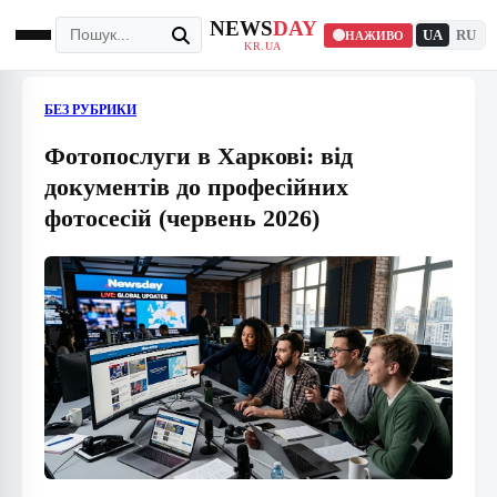
NEWS
DAY
UA
RU
НАЖИВО
KR.UA
БЕЗ РУБРИКИ
Фотопослуги в Харкові: від
документів до професійних
фотосесій (червень 2026)