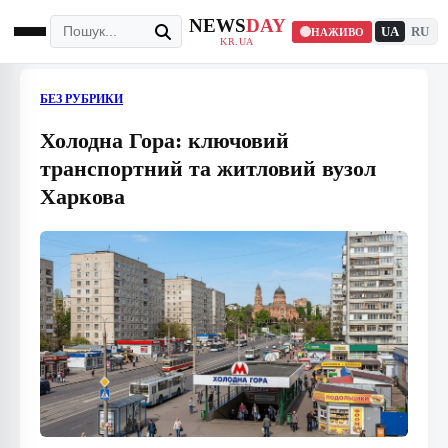
NEWS
DAY
UA
RU
НАЖИВО
KR.UA
БЕЗ РУБРИКИ
Холодна Гора: ключовий
транспортний та житловий вузол
Харкова