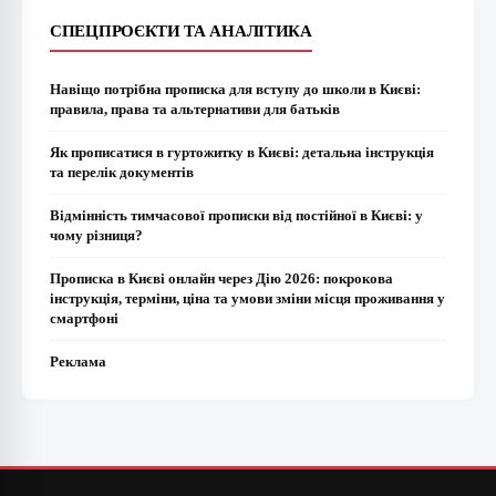
СПЕЦПРОЄКТИ ТА АНАЛІТИКА
Навіщо потрібна прописка для вступу до школи в Києві:
правила, права та альтернативи для батьків
Як прописатися в гуртожитку в Києві: детальна інструкція
та перелік документів
Відмінність тимчасової прописки від постійної в Києві: у
чому різниця?
Прописка в Києві онлайн через Дію 2026: покрокова
інструкція, терміни, ціна та умови зміни місця проживання у
смартфоні
Реклама