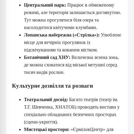
Центральний парк:
Працює в обмеженому
режимі, але територія залишається доглянутою.
Тут можна прогулятися біля озера та
насолодитися квітучими клумбами.
Лопанська набережна («Стрілка»):
Улюблене
місце для вечірніх прогулянок із
підсвічуванням та кованим містком.
Ботанічний сад ХНУ:
Величезна зелена зона,
де можна сховатися від міської метушні серед
тисяч видів рослин.
Культурне дозвілля та розваги
Театральний досвід:
Багато театрів (театр ім.
Т.Г. Шевченка, ХНАТОБ) проводять вистави у
спеціально обладнаних безпечних просторах
(сцени-укриття).
Мистецькі простори:
«ЄрміловЦентр» для