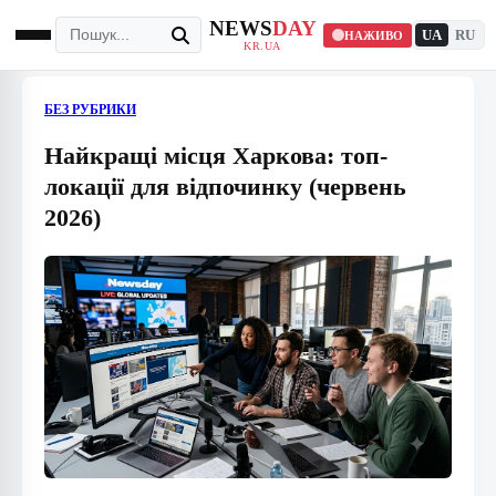
NEWS
DAY
UA
RU
НАЖИВО
KR.UA
БЕЗ РУБРИКИ
Найкращі місця Харкова: топ-
локації для відпочинку (червень
2026)