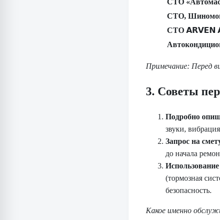
СТО «Автомас
СТО, Шиномо
СТО 𝗔𝗥𝗩𝗘𝗡 
Автокондицио
Примечание: Перед ви
3. Советы пе
Подробно опиш
звуки, вибрация
Запрос на смет
до начала ремон
Использование
(тормозная сис
безопасность.
Какое именно обслуж