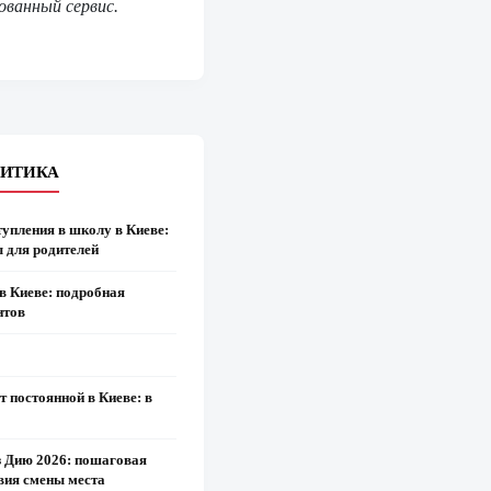
ованный сервис.
ЛИТИКА
тупления в школу в Киеве:
ы для родителей
в Киеве: подробная
нтов
 постоянной в Киеве: в
з Дию 2026: пошаговая
овия смены места