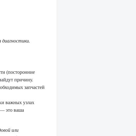
я диагностики.
сти (посторонние
 найдут причину.
еобходимых запчастей
ки важных узлах
 — это ваша
овой или