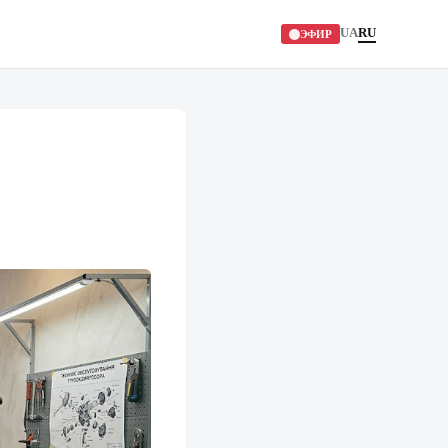
UA
RU
ЭФИР