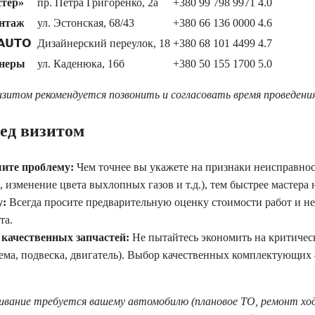
тер»
пр. Петра Григоренко, 2а
+380 99 798 9971
4.0
нтаж
ул. Эстонская, 68/43
+380 66 136 0000
4.6
𝗨𝗧𝗢
Дизайнерский переулок, 18
+380 68 101 4499
4.7
неры
ул. Каденюка, 16б
+380 50 155 1700
5.0
зитом рекомендуется позвонить и согласовать время проведени
ред визитом
ите проблему:
Чем точнее вы укажете на признаки неисправно
, изменение цвета выхлопных газов и т.д.), тем быстрее мастера
у:
Всегда просите предварительную оценку стоимости работ и н
та.
 качественных запчастей:
Не пытайтесь экономить на критичес
тема, подвеска, двигатель). Выбор качественных комплектующих
ивание требуется вашему автомобилю (плановое ТО, ремонт ход