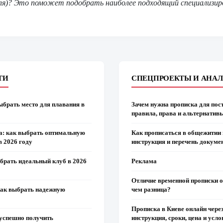
ля)? Это поможет подобрать наиболее подходящий специализир
ТИ
СПЕЦПРОЕКТЫ И АНА
ыбрать место для плавания в
Зачем нужна прописка для пос
правила, права и альтернатив
а: как выбрать оптимальную
Как прописаться в общежитии 
в 2026 году
инструкция и перечень докуме
ыбрать идеальный клуб в 2026
Реклама
Отличие временной прописки от
как выбрать надежную
чем разница?
Прописка в Киеве онлайн чере
успешно получить
инструкция, сроки, цена и усл