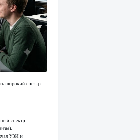
ять широкий спектр
лный спектр
лизы).
ючая УЗИ и