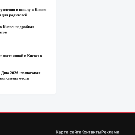
тупления в школу в Киеве:
ы для родителей
в Киеве: подробная
нтов
 постоянной в Киеве: в
з Дию 2026: пошаговая
овия смены места
Карта сайта
Контакты
Реклама