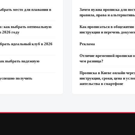
ыбрать место для плавания в
Зачем нужна прописка для пос
правила, права и альтернатив
а: как выбрать оптимальную
Как прописаться в общежитии 
в 2026 году
инструкция и перечень докуме
ыбрать идеальный клуб в 2026
Реклама
Отличие временной прописки от
как выбрать надежную
чем разница?
Прописка в Киеве онлайн чере
успешно получить
инструкция, сроки, цена и усл
жительства в смартфоне