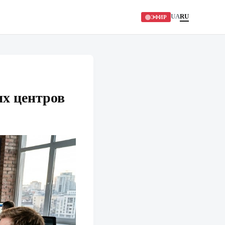
UA
RU
ЭФИР
их центров