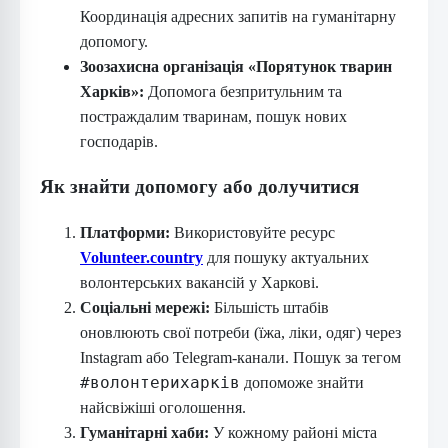
Координація адресних запитів на гуманітарну
допомогу.
Зоозахисна організація «Порятунок тварин
Харків»:
Допомога безпритульним та
постраждалим тваринам, пошук нових
господарів.
Як знайти допомогу або долучитися
Платформи:
Використовуйте ресурс
Volunteer.country
для пошуку актуальних
волонтерських вакансій у Харкові.
Соціальні мережі:
Більшість штабів
оновлюють свої потреби (їжа, ліки, одяг) через
Instagram або Telegram-канали. Пошук за тегом
#волонтерихарків
допоможе знайти
найсвіжіші оголошення.
Гуманітарні хаби:
У кожному районі міста