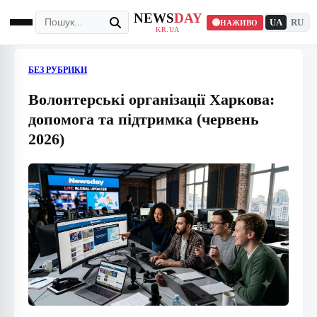
NEWS
DAY
UA
RU
НАЖИВО
KR.UA
БЕЗ РУБРИКИ
Волонтерські організації Харкова:
допомога та підтримка (червень
2026)