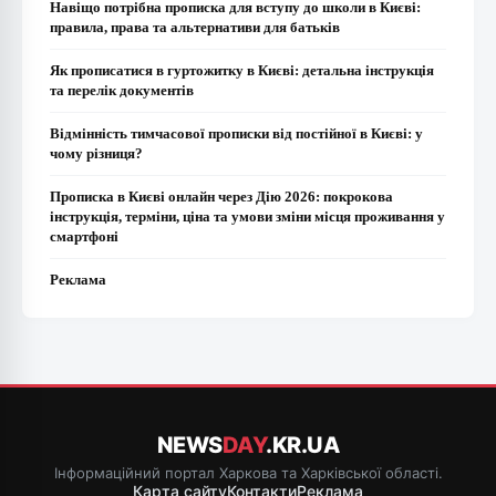
Навіщо потрібна прописка для вступу до школи в Києві:
правила, права та альтернативи для батьків
Як прописатися в гуртожитку в Києві: детальна інструкція
та перелік документів
Відмінність тимчасової прописки від постійної в Києві: у
чому різниця?
Прописка в Києві онлайн через Дію 2026: покрокова
інструкція, терміни, ціна та умови зміни місця проживання у
смартфоні
Реклама
NEWS
DAY
.KR.UA
Інформаційний портал Харкова та Харківської області.
Карта сайту
Контакти
Реклама