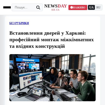
NEWS
DAY
UA
RU
НАЖИВО
KR.UA
БЕЗ РУБРИКИ
Встановлення дверей у Харкові:
професійний монтаж міжкімнатних
та вхідних конструкцій